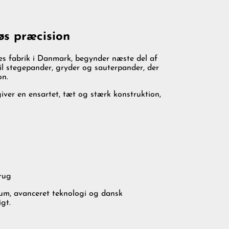
s præcision
s fabrik i Danmark, begynder næste del af
il stegepander, gryder og sauterpander, der
on.
iver en ensartet, tæt og stærk konstruktion,
brug
um, avanceret teknologi og dansk
gt.