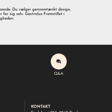
n pande. Du vælger gennemtænkt design,
 for sig selv. Gastrolux Fremstillet i
igheden.
Q&A
Q&A
KONTAKT