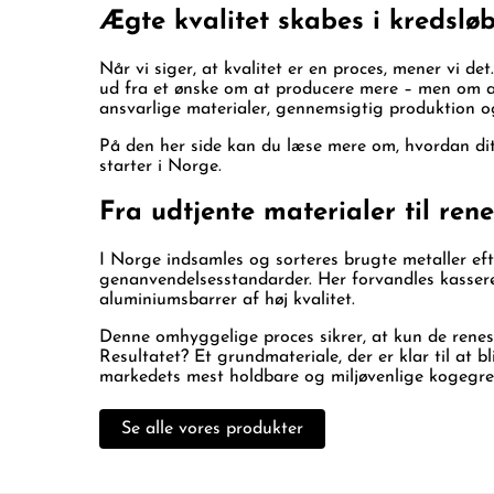
Ægte kvalitet skabes i kredslø
Når vi siger, at kvalitet er en proces, mener vi d
ud fra et ønske om at producere mere – men om a
ansvarlige materialer, gennemsigtig produktion og
På den her side kan du læse mere om, hvordan dit 
starter i Norge.
Fra udtjente materialer til re
I Norge indsamles og sorteres brugte metaller ef
genanvendelsesstandarder. Her forvandles kasserede
aluminiumsbarrer af høj kvalitet.
Denne omhyggelige proces sikrer, at kun de renest
Resultatet? Et grundmateriale, der er klar til at
markedets mest holdbare og miljøvenlige kogegrej
Se alle vores produkter