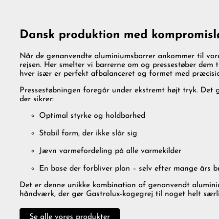
Dansk produktion med kompromislø
Når de genanvendte aluminiumsbarrer ankommer til vore
rejsen. Her smelter vi barrerne om og pressestøber dem t
hver især er perfekt afbalanceret og formet med præcisi
Pressestøbningen foregår under ekstremt højt tryk. Det g
der sikrer:
Optimal styrke og holdbarhed
Stabil form, der ikke slår sig
Jævn varmefordeling på alle varmekilder
En base der forbliver plan – selv efter mange års 
Det er denne unikke kombination af genanvendt alumini
håndværk, der gør Gastrolux-kogegrej til noget helt særli
Se alle vores produkter