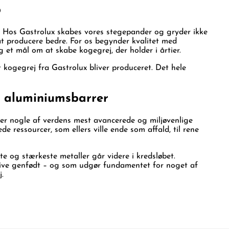
b
et. Hos Gastrolux skabes vores stegepander og gryder ikke
t producere bedre. For os begynder kvalitet med
 et mål om at skabe kogegrej, der holder i årtier.
kogegrej fra Gastrolux bliver produceret. Det hele
ne aluminiumsbarrer
ter nogle af verdens mest avancerede og miljøvenlige
 ressourcer, som ellers ville ende som affald, til rene
e og stærkeste metaller går videre i kredsløbet.
 blive genfødt – og som udgør fundamentet for noget af
.