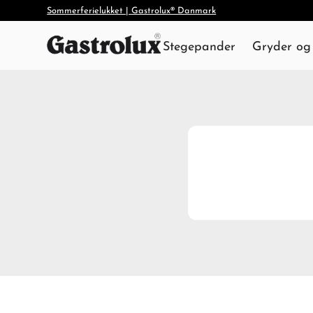
Sommerferielukket | Gastrolux® Danmark
Stegepander
Gryder og 