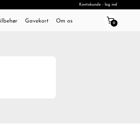
Kontokunde - log ind
ilbehør
Gavekort
Om os
0