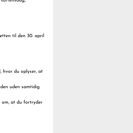
årsaftensdag,
ten til den 30. april
, hvor du oplyser, at
 den uden samtidig
k
om, at du fortryder