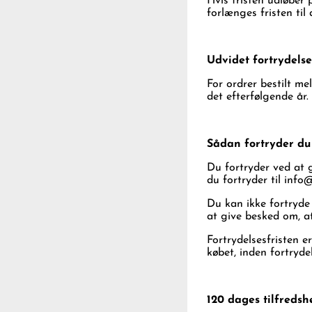
Hvis fristen udløber 
forlænges fristen ti
Udvidet fortrydels
For ordrer bestilt me
det efterfølgende år.
Sådan fortryder du
Du fortryder ved at g
du fortryder til
info@
Du kan ikke fortryde
at give besked om, a
Fortrydelsesfristen e
købet, inden fortryde
120 dages tilfreds