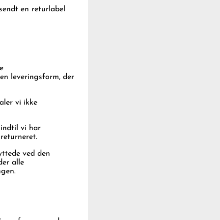
sendt en returlabel
e
en leveringsform, der
aler vi ikke
ndtil vi har
returneret.
yttede ved den
er alle
ngen.