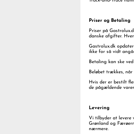
Track-and-Trace numm
Priser og Betaling
Priser på Gastrolux.
danske afgifter. Hve
Gastrolux.dk opdater
ikke for så vidt angå
Betaling kan ske ve
Beløbet trækkes, når
Hvis der er bestilt fl
de pågældende varer 
Levering
Vi tilbyder at levere
Grønland og Færøerne
nærmere.