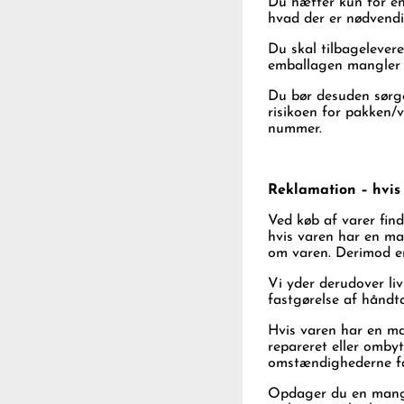
Du hæfter kun for en
hvad der er nødvendi
Du skal tilbagelever
emballagen mangler e
Du bør desuden sørge 
risikoen for pakken/v
nummer.
Reklamation – hvis
Ved køb af varer find
hvis varen har en man
om varen. Derimod er 
Vi yder derudover li
fastgørelse af håndt
Hvis varen har en man
repareret eller ombytt
omstændighederne få 
Opdager du en mangel,