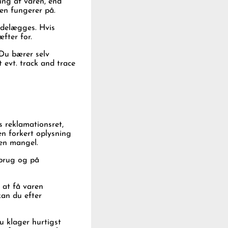
ing af varen, end
den fungerer på.
ødelægges. Hvis
æfter for.
 Du bærer selv
 evt. track and trace
s reklamationsret,
 en forkert oplysning
 en mangel.
 brug og på
 at få varen
 kan du efter
u klager hurtigst