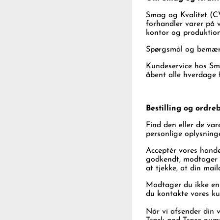
Smag og Kvalitet (CV
forhandler varer på 
kontor og produktion
Spørgsmål og bemærkn
Kundeservice hos Sm
åbent alle hverdage f
Bestilling og ordre
Find den eller de var
personlige oplysning
Acceptér vores handel
godkendt, modtager du
at tjekke, at din mai
Modtager du ikke en e
du kontakte vores kun
Når vi afsender din 