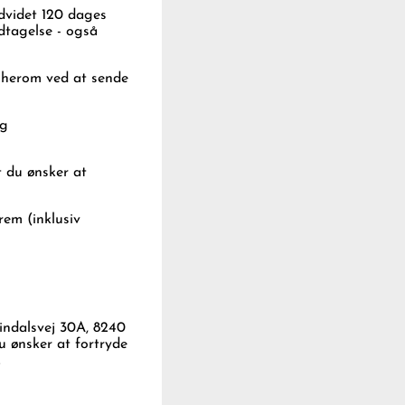
udvidet 120 dages
odtagelse - også
d herom ved at sende
og
t du ønsker at
rem (inklusiv
Sindalsvej 30A, 8240
u ønsker at fortryde
.