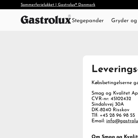
Sommerferielukket | Gastrolux® Danmark
Stegepander
Gryder og 
Leverings
Købsbetingelserne gæ
Smag og Kvalitet Ap
CVR-nr: 45102432
Sindalsvej 30A
DK-8240 Risskov
Tlf: +45
28 96 98 55
Email:
info@gastrolu
Om Smag og Kvalit