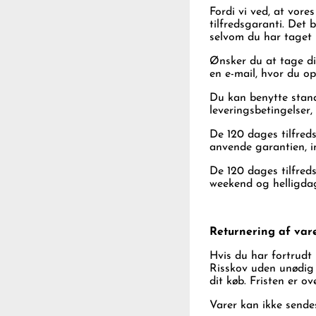
Fordi vi ved, at vor
tilfredsgaranti. Det 
selvom du har taget 
Ønsker du at tage di
en e-mail, hvor du opl
Du kan benytte stand
leveringsbetingelser,
De 120 dages tilfred
anvende garantien, i
De 120 dages tilfreds
weekend og helligda
Returnering af var
Hvis du har fortrudt
Risskov uden unødig f
dit køb. Fristen er o
Varer kan ikke sendes