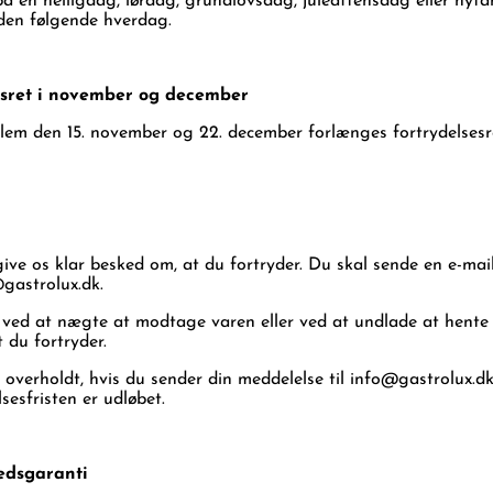
på en helligdag, lørdag, grundlovsdag, juleaftensdag eller nyt
l den følgende hverdag.
esret i november og december
llem den 15. november og 22. december forlænges fortrydelsesret
ive os klar besked om, at du fortryder. Du skal sende en e-mail
gastrolux.dk
.
 ved at nægte at modtage varen eller ved at undlade at hente
t du fortryder.
r overholdt, hvis du sender din meddelelse til
info@gastrolux.d
lsesfristen er udløbet.
hedsgaranti