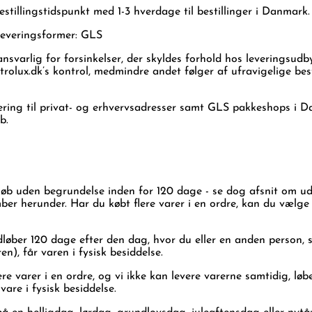
estillingstidspunkt med 1-3 hverdage til bestillinger i Danmark
 leveringsformer: GLS
ansvarlig for forsinkelser, der skyldes forhold hos leveringsudb
trolux.dk’s kontrol, medmindre andet følger af ufravigelige be
evering til privat- og erhvervsadresser samt GLS pakkeshops i
b.
køb uden begrundelse inden for 120 dage - se dog afsnit om udv
er herunder. Har du købt flere varer i en ordre, kan du vælge 
udløber 120 dage efter den dag, hvor du eller en anden person,
en), får varen i fysisk besiddelse.
ere varer i en ordre, og vi ikke kan levere varerne samtidig, løbe
vare i fysisk besiddelse.