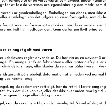
 evt. forringelse af en vares værdi, som skyldes anden håndter
gt for at fastslå varernes art, egenskaber og den måde, som 
e varen i originalemballagen. Emballagen må åbnes, men ikke 
ller er ødelagt, kan det udgøre en værdiforringelse, som du h
for, at varen er forsvarligt indpakket, når du returnerer den.
arerne, indtil vi modtager dem. Gem derfor postkvittering samt
 der er noget galt med varen
er købelovens regler anvendelse. Du har via os en udvidet 3 år
gel. En mangel er fx en fabrikations- eller materialefejl, eller
almindelig slitage, eller skader du selv har påført varen, ikke
vstidsgaranti på støbefejl, deformation af enheden ved normal
ag ved normal brug.
gel, og du reklamerer rettidigt, har du ret til i første omgang
et. Hvis det ikke kan ske, eller det ikke sker inden rimelig tid,
pengene tilbage eller afslag i prisen.
 skal du reklamere til os inden rimelig tid. Vi anbefaler, at d