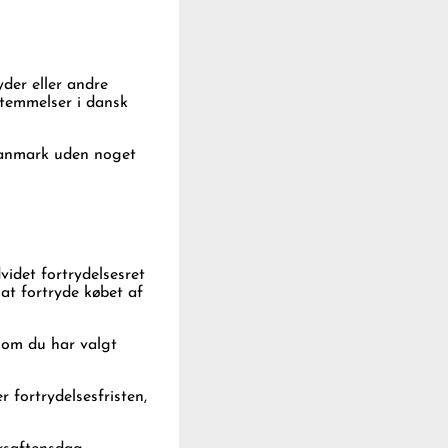
.
yder eller andre
stemmelser i dansk
 Danmark uden noget
idet fortrydelsesret
at fortryde købet af
 som du har valgt
r fortrydelsesfristen,