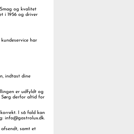
 Smag og kvalitet
t i 1956 og driver
 kundeservice har
n, indtast dine
llingen er udfyldt og
Sørg derfor altid for
korrekt. I så fald kan
ng:
info@gastrolux.dk
.
 afsendt, samt et