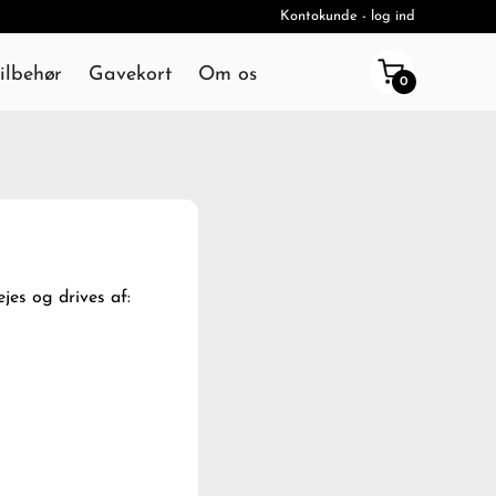
Kontokunde - log ind
ilbehør
Gavekort
Om os
0
ejes og drives af: