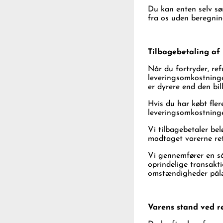
Du kan enten selv sør
fra os uden beregnin
Tilbagebetaling af
Når du fortryder, ref
leveringsomkostninge
er dyrere end den bil
Hvis du har købt fler
leveringsomkostning
Vi tilbagebetaler bel
modtaget varerne retu
Vi gennemfører en s
oprindelige transakti
omstændigheder pålæ
Varens stand ved r