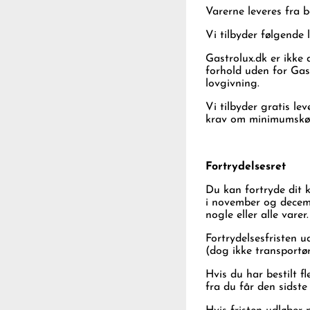
Varerne leveres fra b
Vi tilbyder følgende
Gastrolux.dk er ikke 
forhold uden for Gas
lovgivning.
Vi tilbyder gratis l
krav om minimumskø
Fortrydelsesret
Du kan fortryde dit 
i november og decemb
nogle eller alle varer.
Fortrydelsesfristen 
(dog ikke transportør
Hvis du har bestilt fl
fra du får den sidste 