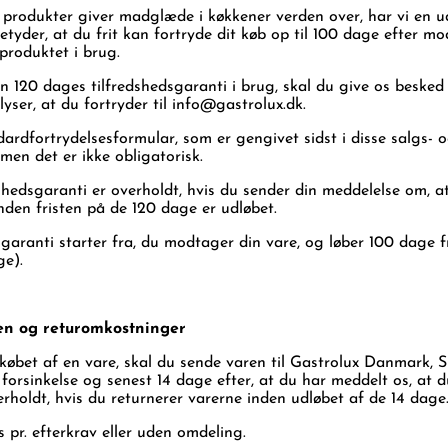
es produkter giver madglæde i køkkener verden over, har vi en 
betyder, at du frit kan fortryde dit køb op til 100 dage efter m
produktet i brug.
n 120 dages tilfredshedsgaranti i brug, skal du give os beske
yser, at du fortryder til
info@gastrolux.dk
.
ardfortrydelsesformular, som er gengivet sidst i disse salgs- 
 men det er ikke obligatorisk.
shedsgaranti er overholdt, hvis du sender din meddelelse om, a
nden fristen på de 120 dage er udløbet.
garanti starter fra, du modtager din vare, og løber 100 dage f
ge).
en og returomkostninger
 købet af en vare, skal du sende varen til Gastrolux Danmark, 
orsinkelse og senest 14 dage efter, at du har meddelt os, at d
verholdt, hvis du returnerer varerne inden udløbet af de 14 dage
 pr. efterkrav eller uden omdeling.