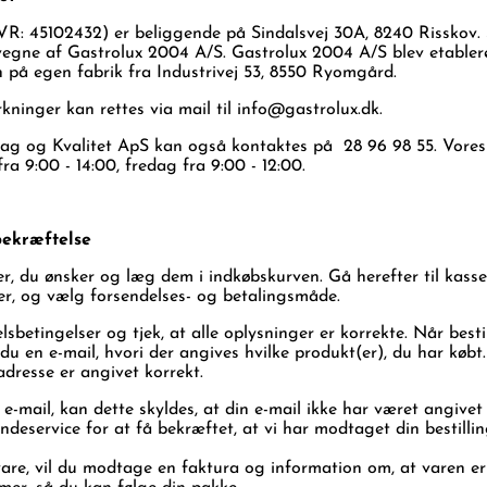
R: 45102432) er beliggende på Sindalsvej 30A, 8240 Risskov.
vegne af Gastrolux 2004 A/S. Gastrolux 2004 A/S blev etablere
 på egen fabrik fra Industrivej 53, 8550 Ryomgård.
inger kan rettes via mail til info@gastrolux.dk.
ag og Kvalitet ApS kan også kontaktes på
28 96 98 55.
Vores
ra 9:00 - 14:00, fredag fra 9:00 - 12:00.
bekræftelse
er, du ønsker og læg dem i indkøbskurven. Gå herefter til kasse
er, og vælg forsendelses- og betalingsmåde.
sbetingelser og tjek, at alle oplysninger er korrekte. Når besti
 en e-mail, hvori der angives hvilke produkt(er), du har købt. 
ladresse er angivet korrekt.
-mail, kan dette skyldes, at din e-mail ikke har været angivet 
deservice for at få bekræftet, at vi har modtaget din bestilli
vare, vil du modtage en faktura og information om, at varen er