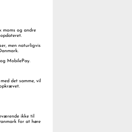
nsk moms og andre
 opdateret.
er, men naturligvis
i Danmark.
d og MobilePay.
es med det samme, vil
 opkrævet.
eværende ikke til
Danmark for at høre