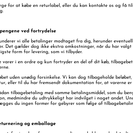
ge for at købe en returlabel, eller du kan kontakte os og få til
g.
 pengene ved fortrydelse
underer vi alle betalinger modtaget fra dig, herunder eventuell
r. Det gælder dog ikke ekstra omkostninger, når du har valgt 
ligste form for levering, som vi tilbyder.
e varer i en ordre og kun fortryder en del af dit køb, tilbagebet
erne.
øbet uden unødig forsinkelse. Vi kan dog tilbageholde beløbet, i
r, eller til du har fremsendt dokumentation for, at varerne er 
ådan tilbagebetaling med samme betalingsmiddel, som du ben
on, medmindre du udtrykkeligt har indvilget i noget andet. Und
gges du ingen former for gebyrer som følge af tilbagebetali
eturnering og emballage