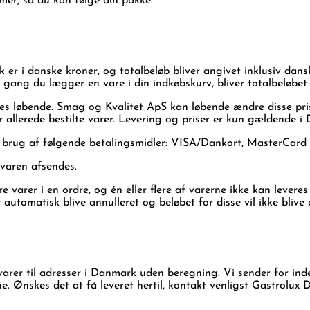
er, så du kan følge din pakke.
dk er i danske kroner, og totalbeløb bliver angivet inklusiv da
r gang du lægger en vare i din indkøbskurv, bliver totalbeløbet
es løbende. Smag og Kvalitet ApS kan løbende ændre disse pris
r allerede bestilte varer. Levering og priser er kun gældende 
d brug af følgende betalingsmidler: VISA/Dankort, MasterCar
 varen afsendes.
ere varer i en ordre, og én eller flere af varerne ikke kan lever
automatisk blive annulleret og beløbet for disse vil ikke blive
 varer til adresser i Danmark uden beregning. Vi sender for ind
. Ønskes det at få leveret hertil, kontakt venligst Gastrolux 