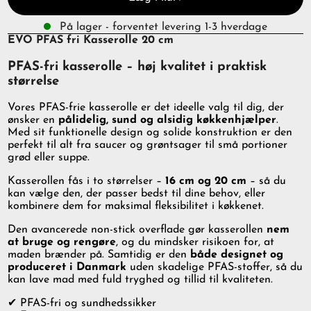
På lager - forventet levering 1-3 hverdage
EVO PFAS fri Kasserolle 20 cm
PFAS-fri kasserolle – høj kvalitet i praktisk
størrelse
Vores PFAS-frie kasserolle er det ideelle valg til dig, der
ønsker en
pålidelig, sund og alsidig køkkenhjælper
.
Med sit funktionelle design og solide konstruktion er den
perfekt til alt fra saucer og grøntsager til små portioner
grød eller suppe.
Kasserollen fås i to størrelser –
16 cm og 20 cm
– så du
kan vælge den, der passer bedst til dine behov, eller
kombinere dem for maksimal fleksibilitet i køkkenet.
Den avancerede non-stick overflade gør kasserollen
nem
at bruge og rengøre
, og du mindsker risikoen for, at
maden brænder på. Samtidig er den
både designet og
produceret i Danmark
uden skadelige PFAS-stoffer, så du
kan lave mad med fuld tryghed og tillid til kvaliteten.
✔ PFAS-fri og sundhedssikker