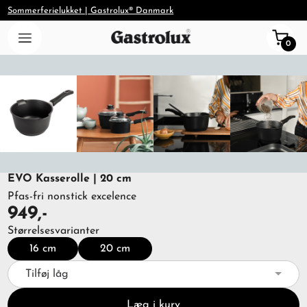
Sommerferielukket | Gastrolux® Danmark
0
EVO Kasserolle | 20 cm
Pfas-fri nonstick excelence
949,-
Størrelsesvarianter
16 cm
20 cm
Tilføj låg
Læg i kurv