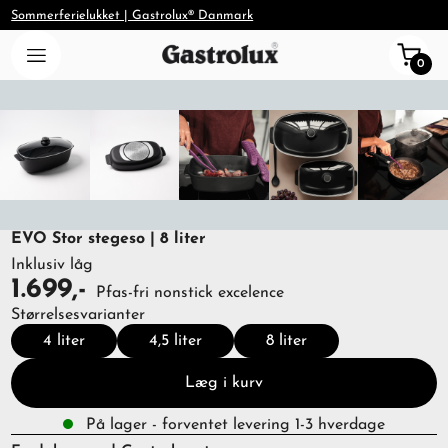
Sommerferielukket | Gastrolux® Danmark
0
EVO Stor stegeso | 8 liter
Inklusiv låg
1.699,-
Pfas-fri nonstick excelence
Størrelsesvarianter
4 liter
4,5 liter
8 liter
Læg i kurv
På lager - forventet levering 1-3 hverdage