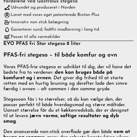
Fordelene ved Gastrolux stegeso
Udvundet og produceret i Norden
Lavet med vores eget patenterede Biotan Plus
Innovativ non stick belægning
Garanterer sund, fedtfri madlavning i lang tid
Passer til alle varmekilder
EVO PFAS fri Stor stegeso 8 liter
PFAS-fri stegeso – til både komfur og ovn
Vores PFAS-frie stegeso er udviklet til dig, der vil have det
bedste fra to verdener:
den kan bruges både på
komfuret og i ovnen
. Det giver dig frihed til at starte
retten med en hurtig bruning og derefter lade den simre
færdig i ovnen – alt sammen i den samme gryde.
Stegesoen fås i to størrelser, så du kan vælge den, der
passer perfekt til både hverdagsmad og større måltider.
Uanset størrelse får du et køkkenredskab, der er designet
til at levere
jævn varme, saftige resultater og dyb
smag
.
Den avancerede non-stick overflade gør den både
nem at