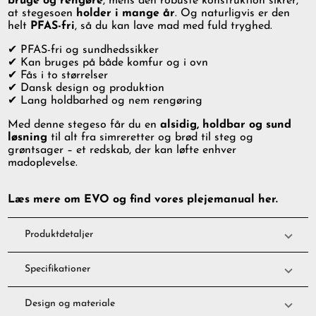
bruge og rengøre
, mens den robuste konstruktion sikrer,
at stegesoen
holder i mange år
. Og naturligvis er den
helt
PFAS-fri
, så du kan lave mad med fuld tryghed.
✔ PFAS-fri og sundhedssikker
✔ Kan bruges på både komfur og i ovn
✔ Fås i to størrelser
✔ Dansk design og produktion
✔ Lang holdbarhed og nem rengøring
Med denne stegeso får du en
alsidig, holdbar og sund
løsning
til alt fra simreretter og brød til steg og
grøntsager – et redskab, der kan løfte enhver
madoplevelse.
Læs mere om EVO og find vores plejemanual her.
Produktdetaljer
Specifikationer
Design og materiale