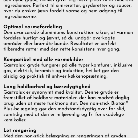
den dybe gryde, hvilket giver dig mere plads til at tilberede
ingredienser. Perfekt til simreretter, gryderetter og saucer,
hvor du ønsker jævn fordelt varme og nem adgang til
ingredienserne.
Optimal varmefordeling
Den avancerede aluminiums konstruktion sikrer, at varmen
fordeles hurtigt og jævnt, så du undgår overkogte
områder eller brændte bunde. Resultatet er perfekt
tilberedte retter med den rette konsistens hver gang.
Kompatibel med alle varmekilder
Gastrolux’ gryde fungerer på alle typer komfurer, inklusive
gas, elektrisk, keramisk og induktion, hvilket gør den
alsidig og praktisk til enhver køkkenopsætning.
Lang holdbarhed og bæredygtighed
Gastrolux er synonymt med kvalitet. Denne gryde er
fremstillet af holdbare materialer, der kan modstå daglig
brug uden at miste funktionalitet. Den non-stick Biotan®
Plus-belægning gør den modstandsdygtig over for slid,
samtidig med at den er miljøvenlig og fri for skadelige
kemikalier.
Let rengøring
Med den non-stick belægning er rengøringen af gryden