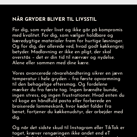
NÅR GRYDER BLIVER TIL LIVSSTIL
For dig, som nyder livet og ikke går på kompromis
med kvalitet. For dig, som vælger holdbare og
bæredygtige materialer frem for hurtige løsninger.
Og for dig, der allerede ved, hvad godt køkkengrej
betyder. Madlavning er ikke en pligt, der skal
overstås – det er din tid til nærvær og nydelse.
Alene eller sammen med dine kære.
Vores avancerede råvarehåndtering sikrer en jævn
temperatur i hele gryden – fra første opvarmning
til den behagelige eftersmag. Og fordelene
mærker du fra første tag. Ingen brændte bunde,
ingen stress, og ingen frustrationer. Hvad enten du
vil koge en håndfuld pasta eller forberede en
braiserede lammeskank, hvor kødet falder fra
benet, fortjener du køkkenudstyr, der arbejder med
dig.
Og når det sidste skud til Instagram eller TikTok er
taget, kræver rengøringen ikke andet end eT