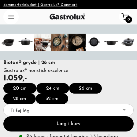
Sommerferielukket | Gastrolux® Danmark
0
Biotan® gryde | 26 cm
Gastrolux® nonstick excelence
1.059,-
20 cm
24 cm
26 cm
28 cm
32 cm
Tilføj låg
Læg i kurv
På lager - forventet levering 1-3 hverdage