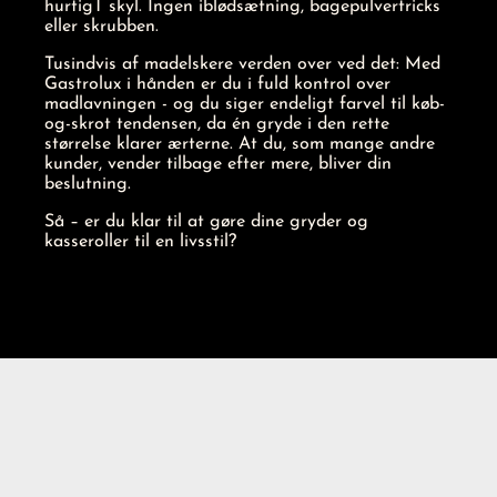
hurtigT skyl. Ingen iblødsætning, bagepulvertricks
eller skrubben.
Tusindvis af madelskere verden over ved det: Med
Gastrolux i hånden er du i fuld kontrol over
madlavningen - og du siger endeligt farvel til køb-
og-skrot tendensen, da én gryde i den rette
størrelse klarer ærterne. At du, som mange andre
kunder, vender tilbage efter mere, bliver din
beslutning.
Så – er du klar til at gøre dine gryder og
kasseroller til en livsstil?
Se vores kollektion