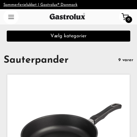
Sommerferielukket | Gastrolux® Danmark
0
Vælg kategorier
Sauterpander
9 varer