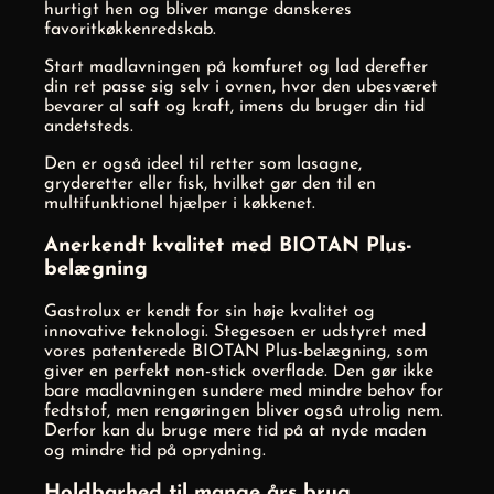
hurtigt hen og bliver mange danskeres
favoritkøkkenredskab.
Start madlavningen på komfuret og lad derefter
din ret passe sig selv i ovnen, hvor den ubesværet
bevarer al saft og kraft, imens du bruger din tid
andetsteds.
Den er også ideel til retter som lasagne,
gryderetter eller fisk, hvilket gør den til en
multifunktionel hjælper i køkkenet.
Anerkendt kvalitet med BIOTAN Plus-
belægning
Gastrolux er kendt for sin høje kvalitet og
innovative teknologi. Stegesoen er udstyret med
vores patenterede BIOTAN Plus-belægning, som
giver en perfekt non-stick overflade. Den gør ikke
bare madlavningen sundere med mindre behov for
fedtstof, men rengøringen bliver også utrolig nem.
Derfor kan du bruge mere tid på at nyde maden
og mindre tid på oprydning.
Holdbarhed til mange års brug